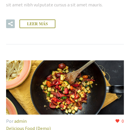
sit amet nibh vulputate cursus a sit amet mauris.
LEER MÁS
Por
admin
0
Delicious Food (Demo)