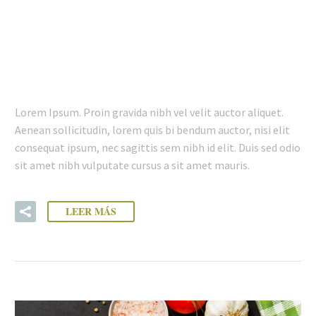
05 FEB:
DELICIOUS FOOD
(DEMO)
Lorem Ipsum. Proin gravida nibh vel velit auctor aliquet.
Aenean sollicitudin, lorem quis bi bendum auctor, nisi elit
consequat ipsum, nec sagittis sem nibh id elit. Duis sed odio
sit amet nibh vulputate cursus a sit amet mauris.
LEER MÁS