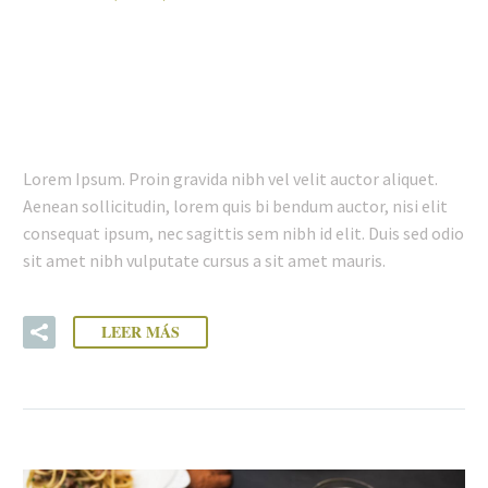
25 ENE:
RESTAURANT
POST (DEMO)
Lorem Ipsum. Proin gravida nibh vel velit auctor aliquet.
Aenean sollicitudin, lorem quis bi bendum auctor, nisi elit
consequat ipsum, nec sagittis sem nibh id elit. Duis sed odio
sit amet nibh vulputate cursus a sit amet mauris.
LEER MÁS