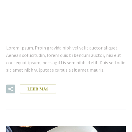
30 ENE:
RESTAURANT
POST (DEMO)
Lorem Ipsum. Proin gravida nibh vel velit auctor aliquet.
Aenean sollicitudin, lorem quis bi bendum auctor, nisi elit
consequat ipsum, nec sagittis sem nibh id elit. Duis sed odio
sit amet nibh vulputate cursus a sit amet mauris.
LEER MÁS