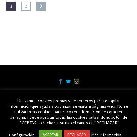
1
2
Utilizamos cookies propias y de terceros para recopilar
Política de Cookies
Política de Privacidad y Aviso Legal
información que ayuda a optimizar su visita a páginas web. No se
Trabaja con nosotros
Contacto
utilizarán las cookies para recoger información de carácter
persona. Puede aceptar todas las cookies pulsando el botón de
"ACEPTAR" o rechazar su uso clicando en "RECHAZAR"
Tapería Ajonegro 2020 © Todos los derechos reservados.
Configuración
Más información
ACEPTAR
RECHAZAR