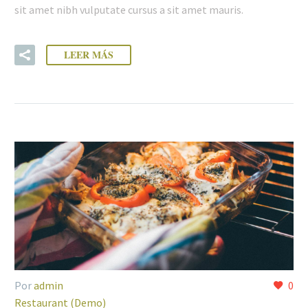
sit amet nibh vulputate cursus a sit amet mauris.
LEER MÁS
Por
admin
0
Restaurant (Demo)