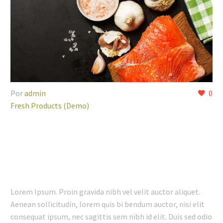
Por
admin
0
Fresh Products (Demo)
02 FEB:
100% FRESH
PRODUCTS (DEMO)
Lorem Ipsum. Proin gravida nibh vel velit auctor aliquet.
Aenean sollicitudin, lorem quis bi bendum auctor, nisi elit
consequat ipsum, nec sagittis sem nibh id elit. Duis sed odio