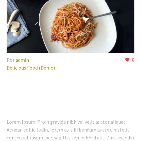
Por
admin
0
Delicious Food (Demo)
27 ENE:
RELAXING
ATMOSPHERE (DEMO)
Lorem Ipsum. Proin gravida nibh vel velit auctor aliquet.
Aenean sollicitudin, lorem quis bi bendum auctor, nisi elit
consequat ipsum, nec sagittis sem nibh id elit. Duis sed odio