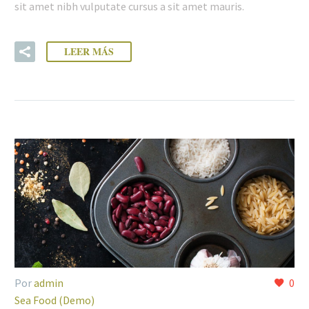
sit amet nibh vulputate cursus a sit amet mauris.
LEER MÁS
Por
admin
0
Sea Food (Demo)