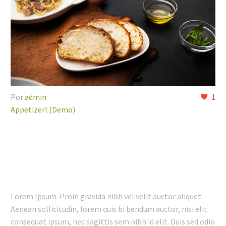
Por
admin
1
Appetizerl (Demo)
23 ENE:
FRIENDLY STAFF
POST (DEMO)
Lorem Ipsum. Proin gravida nibh vel velit auctor aliquet.
Aenean sollicitudin, lorem quis bi bendum auctor, nisi elit
consequat ipsum, nec sagittis sem nibh id elit. Duis sed odio