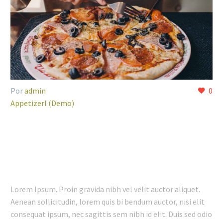
Por
admin
0
Appetizerl (Demo)
13 FEB:
FRIENDLY STAFF
(DEMO)
Lorem Ipsum. Proin gravida nibh vel velit auctor aliquet.
Aenean sollicitudin, lorem quis bi bendum auctor, nisi elit
consequat ipsum, nec sagittis sem nibh id elit. Duis sed odio