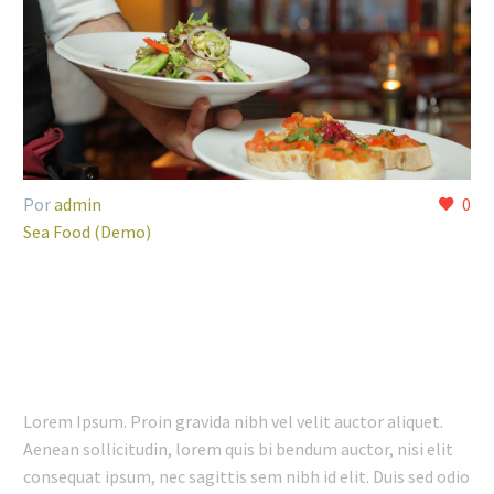
Por
admin
0
Sea Food (Demo)
08 FEB:
SALADS SIMPLE
POST (DEMO)
Lorem Ipsum. Proin gravida nibh vel velit auctor aliquet.
Aenean sollicitudin, lorem quis bi bendum auctor, nisi elit
consequat ipsum, nec sagittis sem nibh id elit. Duis sed odio